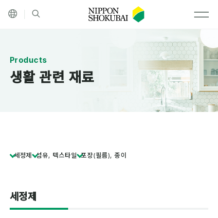
기타 언어
검색
MEN
생활 관련 재료
세정제
섬유, 텍스타일
포장(필름), 종이
세정제