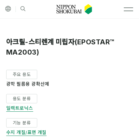
기타 언어
검색
MEN
아크릴-스티렌계 미립자(EPOSTAR™
MA2003)
주요 용도
광학 필름용 광확산제
용도 분류
일렉트로닉스
기능 분류
수지 개질/표면 개질